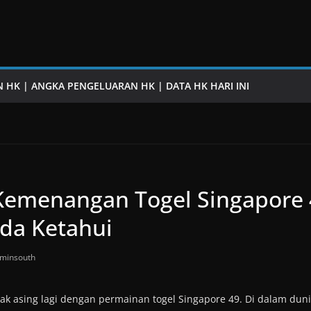
HK | ANGKA PENGELUARAN HK | DATA HK HARI INI
Kemenangan Togel Singapore 
da Ketahui
minsouth
ak asing lagi dengan permainan togel Singapore 49. Di dalam duni