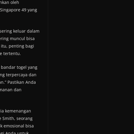
nkan oleh
Singapore 49 yang
sering keluar dalam
ering muncul bisa
tu, penting bagi
 tertentu.
 bandar togel yang
ang terpercaya dan
n.” Pastikan Anda
amanan dan
asia kemenangan
e Smith, seorang
ak emosional bisa
gi Anda untuk