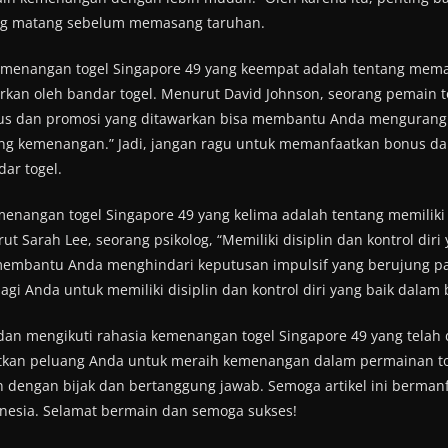
ang matang sebelum memasang taruhan.
 kemenangan togel Singapore 49 yang keempat adalah tentang me
rkan oleh bandar togel. Menurut David Johnson, seorang pemain t
s dan promosi yang ditawarkan bisa membantu Anda mengurangi 
ng kemenangan.” Jadi, jangan ragu untuk memanfaatkan bonus da
ar togel.
menangan togel Singapore 49 yang kelima adalah tentang memiliki 
rut Sarah Lee, seorang psikolog, “Memiliki disiplin dan kontrol dir
membantu Anda menghindari keputusan impulsif yang berujung pa
bagi Anda untuk memiliki disiplin dan kontrol diri yang baik dalam 
 mengikuti rahasia kemenangan togel Singapore 49 yang telah di
tkan peluang Anda untuk meraih kemenangan dalam permainan tog
n dengan bijak dan bertanggung jawab. Semoga artikel ini berman
onesia. Selamat bermain dan semoga sukses!