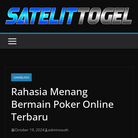
Skip
to
content
GAMBLING
Rahasia Menang
Bermain Poker Online
Terbaru
October 19, 2024
adminsouth