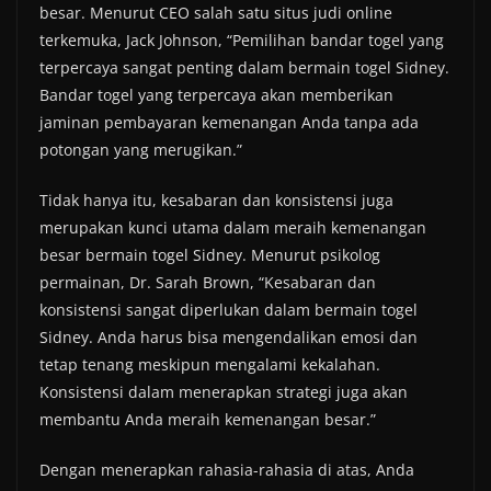
besar. Menurut CEO salah satu situs judi online
terkemuka, Jack Johnson, “Pemilihan bandar togel yang
terpercaya sangat penting dalam bermain togel Sidney.
Bandar togel yang terpercaya akan memberikan
jaminan pembayaran kemenangan Anda tanpa ada
potongan yang merugikan.”
Tidak hanya itu, kesabaran dan konsistensi juga
merupakan kunci utama dalam meraih kemenangan
besar bermain togel Sidney. Menurut psikolog
permainan, Dr. Sarah Brown, “Kesabaran dan
konsistensi sangat diperlukan dalam bermain togel
Sidney. Anda harus bisa mengendalikan emosi dan
tetap tenang meskipun mengalami kekalahan.
Konsistensi dalam menerapkan strategi juga akan
membantu Anda meraih kemenangan besar.”
Dengan menerapkan rahasia-rahasia di atas, Anda