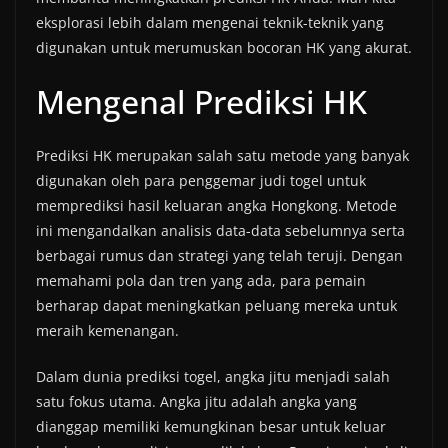
eksplorasi lebih dalam mengenai teknik-teknik yang
digunakan untuk merumuskan bocoran HK yang akurat.
Mengenal Prediksi HK
Prediksi HK merupakan salah satu metode yang banyak
digunakan oleh para penggemar judi togel untuk
memprediksi hasil keluaran angka Hongkong. Metode
ini mengandalkan analisis data-data sebelumnya serta
berbagai rumus dan strategi yang telah teruji. Dengan
memahami pola dan tren yang ada, para pemain
berharap dapat meningkatkan peluang mereka untuk
meraih kemenangan.
Dalam dunia prediksi togel, angka jitu menjadi salah
satu fokus utama. Angka jitu adalah angka yang
dianggap memiliki kemungkinan besar untuk keluar