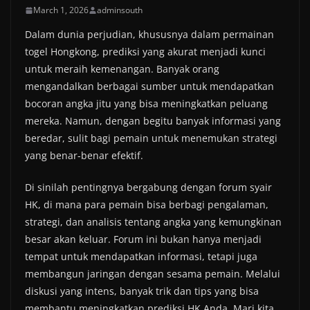
March 1, 2026
adminsouth
Dalam dunia perjudian, khususnya dalam permainan
togel Hongkong, prediksi yang akurat menjadi kunci
untuk meraih kemenangan. Banyak orang
mengandalkan berbagai sumber untuk mendapatkan
bocoran angka jitu yang bisa meningkatkan peluang
mereka. Namun, dengan begitu banyak informasi yang
beredar, sulit bagi pemain untuk menemukan strategi
yang benar-benar efektif.
Di sinilah pentingnya bergabung dengan forum syair
HK, di mana para pemain bisa berbagi pengalaman,
strategi, dan analisis tentang angka yang kemungkinan
besar akan keluar. Forum ini bukan hanya menjadi
tempat untuk mendapatkan informasi, tetapi juga
membangun jaringan dengan sesama pemain. Melalui
diskusi yang intens, banyak trik dan tips yang bisa
membantu meningkatkan prediksi HK Anda. Mari kita