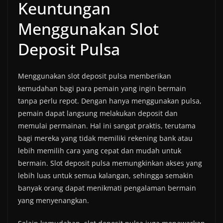
Keuntungan
Menggunakan Slot
Deposit Pulsa
Menggunakan slot deposit pulsa memberikan
kemudahan bagi para pemain yang ingin bermain
tanpa perlu repot. Dengan hanya menggunakan pulsa,
pemain dapat langsung melakukan deposit dan
memulai permainan. Hal ini sangat praktis, terutama
bagi mereka yang tidak memiliki rekening bank atau
lebih memilih cara yang cepat dan mudah untuk
bermain. Slot deposit pulsa memungkinkan akses yang
lebih luas untuk semua kalangan, sehingga semakin
banyak orang dapat menikmati pengalaman bermain
yang menyenangkan.