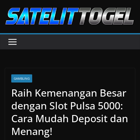
Skip
to
content
GAMBLING
Raih Kemenangan Besar
dengan Slot Pulsa 5000:
Cara Mudah Deposit dan
Menang!