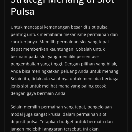
Pulsa
Untuk mencapai kemenangan besar di slot pulsa,
penting untuk memahami mekanisme permainan dan
cara kerjanya. Memilih permainan slot yang tepat
dapat memberikan keuntungan. Cobalah untuk
bermain pada slot yang memiliki persentase
pengembalian yang tinggi. Dengan pilihan yang bijak,
Anda bisa meningkatkan peluang Anda untuk menang.
Selain itu, tidak ada salahnya untuk mencoba berbagai
jenis slot untuk melihat mana yang paling cocok
dengan gaya bermain Anda.
Selain memilih permainan yang tepat, pengelolaan
modal juga sangat krusial dalam permainan slot
deposit pulsa. Tetapkan budget untuk bermain dan
jangan melebihi anggaran tersebut. Ini akan