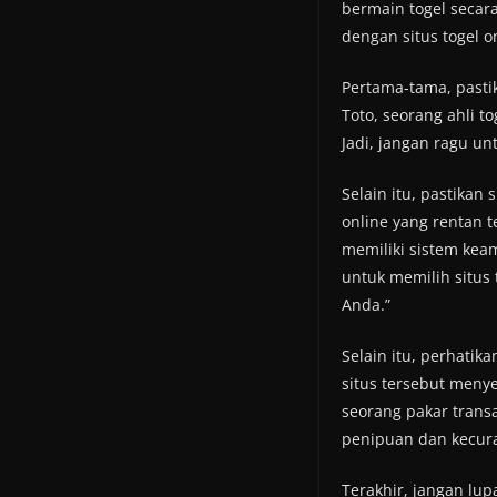
bermain togel seca
dengan situs togel o
Pertama-tama, pastik
Toto, seorang ahli t
Jadi, jangan ragu u
Selain itu, pastikan
online yang rentan 
memiliki sistem kea
untuk memilih situs
Anda.”
Selain itu, perhatik
situs tersebut men
seorang pakar trans
penipuan dan kecur
Terakhir, jangan lu