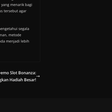
 yang menarik bagi
s tersebut agar
mengetahui segala
anan, metode
da menjadi lebih
emo Slot Bonanza:
kan Hadiah Besar!