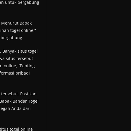
an untuk bergabung
i. Menurut Bapak
nan togel online.”
a bergabung.
. Banyak situs togel
a situs tersebut
 online, “Penting
formasi pribadi
 tersebut. Pastikan
Bapak Bandar Togel,
cegah Anda dari
tus togel online