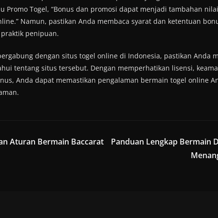
bu Promo Togel, “Bonus dan promosi dapat menjadi tambahan nilai
nline.” Namun, pastikan Anda membaca syarat dan ketentuan bonu
 praktik penipuan.
bergabung dengan situs togel online di Indonesia, pastikan Anda 
ahui tentang situs tersebut. Dengan memperhatikan lisensi, keam
nus, Anda dapat memastikan pengalaman bermain togel online An
aman.
dan Aturan Bermain Baccarat
Panduan Lengkap Bermain D
Menang