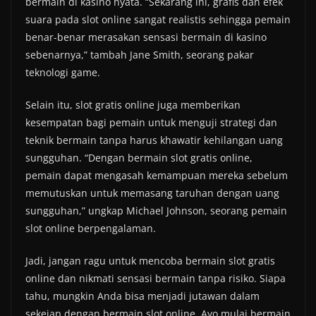
bermain di kasino nyata. “Sekarang ini, grafis dan efek
suara pada slot online sangat realistis sehingga pemain
benar-benar merasakan sensasi bermain di kasino
sebenarnya,” tambah Jane Smith, seorang pakar
teknologi game.
Selain itu, slot gratis online juga memberikan
kesempatan bagi pemain untuk menguji strategi dan
teknik bermain tanpa harus khawatir kehilangan uang
sungguhan. “Dengan bermain slot gratis online,
pemain dapat mengasah kemampuan mereka sebelum
memutuskan untuk memasang taruhan dengan uang
sungguhan,” ungkap Michael Johnson, seorang pemain
slot online berpengalaman.
Jadi, jangan ragu untuk mencoba bermain slot gratis
online dan nikmati sensasi bermain tanpa risiko. Siapa
tahu, mungkin Anda bisa menjadi jutawan dalam
sekejap dengan bermain slot online. Ayo mulai bermain