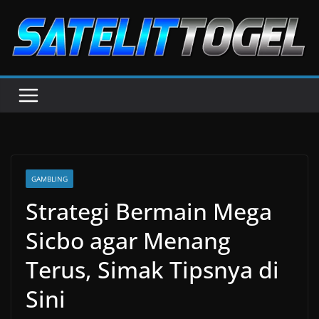
Skip
to
content
GAMBLING
Strategi Bermain Mega
Sicbo agar Menang
Terus, Simak Tipsnya di
Sini