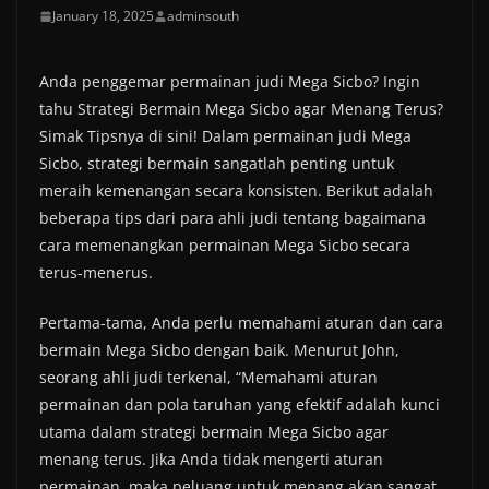
January 18, 2025
adminsouth
Anda penggemar permainan judi Mega Sicbo? Ingin
tahu Strategi Bermain Mega Sicbo agar Menang Terus?
Simak Tipsnya di sini! Dalam permainan judi Mega
Sicbo, strategi bermain sangatlah penting untuk
meraih kemenangan secara konsisten. Berikut adalah
beberapa tips dari para ahli judi tentang bagaimana
cara memenangkan permainan Mega Sicbo secara
terus-menerus.
Pertama-tama, Anda perlu memahami aturan dan cara
bermain Mega Sicbo dengan baik. Menurut John,
seorang ahli judi terkenal, “Memahami aturan
permainan dan pola taruhan yang efektif adalah kunci
utama dalam strategi bermain Mega Sicbo agar
menang terus. Jika Anda tidak mengerti aturan
permainan, maka peluang untuk menang akan sangat