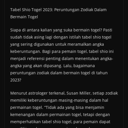
Tabel Shio Togel 2023: Peruntungan Zodiak Dalam
Bermain Togel
Siapa di antara kalian yang suka bermain togel? Pasti
sudah tidak asing lagi dengan istilah tabel shio togel
yang sering digunakan untuk meramalkan angka
keberuntungan. Bagi para pemain togel, tabel shio ini
menjadi referensi penting dalam menentukan angka-
angka yang akan dipasang. Lalu, bagaimana
peruntungan zodiak dalam bermain togel di tahun
2023?
Menurut astrologer terkenal, Susan Miller, setiap zodiak
memiliki keberuntungan masing-masing dalam hal
permainan togel. “Tidak ada yang bisa menjamin
kemenangan dalam permainan togel, tetapi dengan
memperhatikan tabel shio togel, para pemain dapat