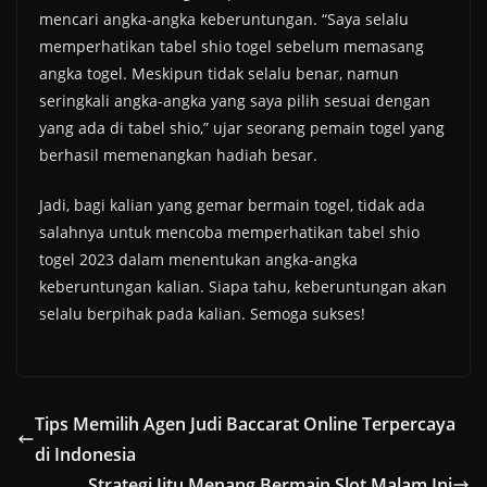
mencari angka-angka keberuntungan. “Saya selalu
memperhatikan tabel shio togel sebelum memasang
angka togel. Meskipun tidak selalu benar, namun
seringkali angka-angka yang saya pilih sesuai dengan
yang ada di tabel shio,” ujar seorang pemain togel yang
berhasil memenangkan hadiah besar.
Jadi, bagi kalian yang gemar bermain togel, tidak ada
salahnya untuk mencoba memperhatikan tabel shio
togel 2023 dalam menentukan angka-angka
keberuntungan kalian. Siapa tahu, keberuntungan akan
selalu berpihak pada kalian. Semoga sukses!
Tips Memilih Agen Judi Baccarat Online Terpercaya
di Indonesia
Strategi Jitu Menang Bermain Slot Malam Ini