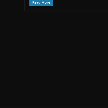
Read More