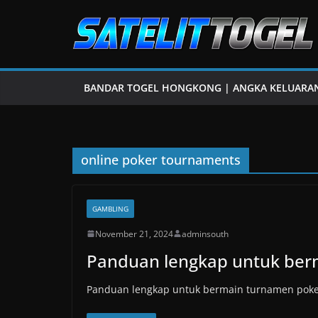
Skip
to
content
BANDAR TOGEL HONGKONG | ANGKA KELUARAN 
online poker tournaments
GAMBLING
November 21, 2024
adminsouth
Panduan lengkap untuk berm
Panduan lengkap untuk bermain turnamen poker 