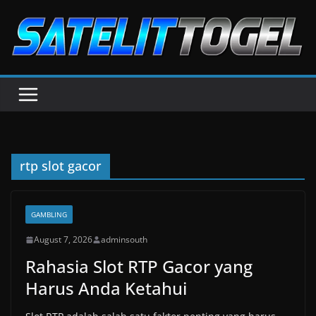
Skip
to
content
rtp slot gacor
GAMBLING
August 7, 2026
adminsouth
Rahasia Slot RTP Gacor yang
Harus Anda Ketahui