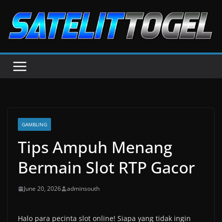
Skip
to
content
GAMBLING
Tips Ampuh Menang
Bermain Slot RTP Gacor
June 20, 2026
adminsouth
Halo para pecinta slot online! Siapa yang tidak ingin