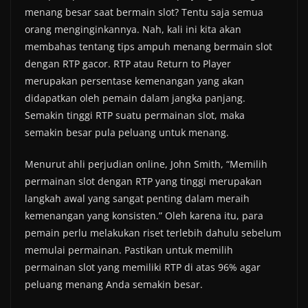
menang besar saat bermain slot? Tentu saja semua
orang menginginkannya. Nah, kali ini kita akan
membahas tentang tips ampuh menang bermain slot
dengan RTP gacor. RTP atau Return to Player
merupakan persentase kemenangan yang akan
didapatkan oleh pemain dalam jangka panjang.
Semakin tinggi RTP suatu permainan slot, maka
semakin besar pula peluang untuk menang.
Menurut ahli perjudian online, John Smith, “Memilih
permainan slot dengan RTP yang tinggi merupakan
langkah awal yang sangat penting dalam meraih
kemenangan yang konsisten.” Oleh karena itu, para
pemain perlu melakukan riset terlebih dahulu sebelum
memulai permainan. Pastikan untuk memilih
permainan slot yang memiliki RTP di atas 96% agar
peluang menang Anda semakin besar.