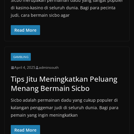
Sicbo merupakan permainan dadu yang sangat populer
di kasino-kasino di seluruh dunia. Bagi para pecinta
judi, cara bermain sicbo agar
Read More
GAMBLING
April 4, 2025
adminsouth
Tips Jitu Meningkatkan Peluang
Menang Bermain Sicbo
Sicbo adalah permainan dadu yang cukup populer di
kalangan penggemar judi di seluruh dunia. Bagi para
pemain yang ingin meningkatkan
Read More