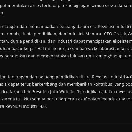
pat meratakan akses terhadap teknologi agar semua siswa dapat 
n.
ntangan dan memanfaatkan peluang dalam era Revolusi Industri 
merintah, dunia pendidikan, dan industri. Menurut CEO Go-Jek, An
tah, dunia pendidikan, dan industri dapat menciptakan ekosiste
uhan pasar kerja.” Hal ini menunjukkan bahwa kolaborasi antar st
as pendidikan dan mempersiapkan lulusan untuk menghadapi tant
.
n tantangan dan peluang pendidikan di era Revolusi Industri 4.0
esia dapat terus berkembang dan memberikan kontribusi yang pos
 dikatakan oleh Presiden Joko Widodo, “Pendidikan adalah investas
 karena itu, kita semua perlu berperan aktif dalam mendukung te
ra Revolusi Industri 4.0.