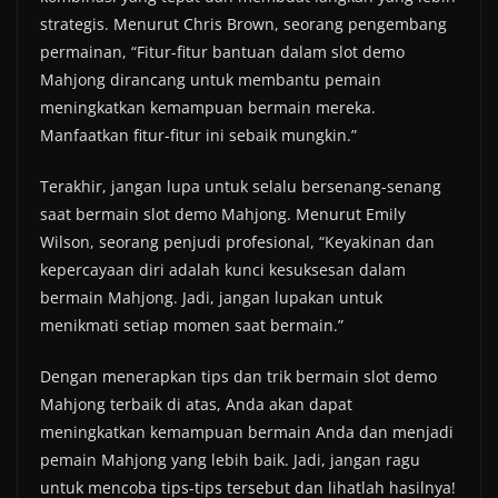
strategis. Menurut Chris Brown, seorang pengembang
permainan, “Fitur-fitur bantuan dalam slot demo
Mahjong dirancang untuk membantu pemain
meningkatkan kemampuan bermain mereka.
Manfaatkan fitur-fitur ini sebaik mungkin.”
Terakhir, jangan lupa untuk selalu bersenang-senang
saat bermain slot demo Mahjong. Menurut Emily
Wilson, seorang penjudi profesional, “Keyakinan dan
kepercayaan diri adalah kunci kesuksesan dalam
bermain Mahjong. Jadi, jangan lupakan untuk
menikmati setiap momen saat bermain.”
Dengan menerapkan tips dan trik bermain slot demo
Mahjong terbaik di atas, Anda akan dapat
meningkatkan kemampuan bermain Anda dan menjadi
pemain Mahjong yang lebih baik. Jadi, jangan ragu
untuk mencoba tips-tips tersebut dan lihatlah hasilnya!