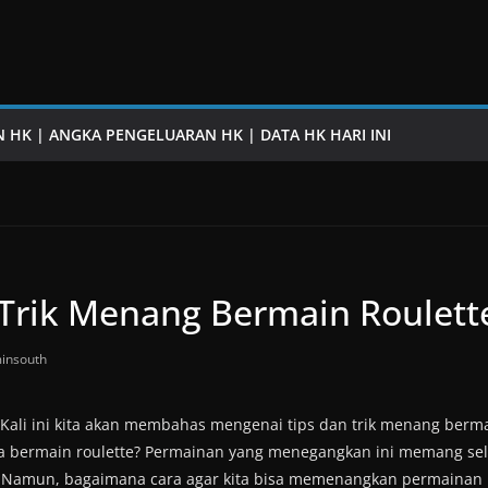
HK | ANGKA PENGELUARAN HK | DATA HK HARI INI
 Trik Menang Bermain Roulett
insouth
Kali ini kita akan membahas mengenai tips dan trik menang bermai
ka bermain roulette? Permainan yang menegangkan ini memang sela
. Namun, bagaimana cara agar kita bisa memenangkan permainan 