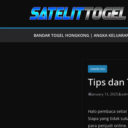
Skip
to
content
BANDAR TOGEL HONGKONG | ANGKA KELUARAN 
GAMBLING
Tips dan
January 13, 2025
adm
Halo pembaca setia! 
Siapa yang tidak su
para penjudi online