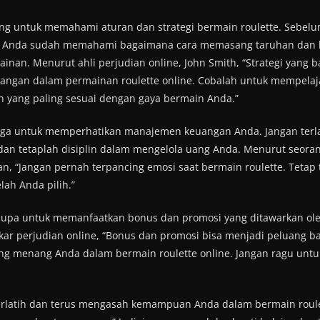
ng untuk memahami aturan dan strategi bermain roulette. Sebel
n Anda sudah memahami bagaimana cara memasang taruhan dan 
an. Menurut ahli perjudian online, John Smith, “Strategi yang ba
ngan dalam permainan roulette online. Cobalah untuk mempelajar
ah yang paling sesuai dengan gaya bermain Anda.”
 juga untuk memperhatikan manajemen keuangan Anda. Jangan terl
n tetaplah disiplin dalam mengelola uang Anda. Menurut seoran
n, “Jangan pernah terpancing emosi saat bermain roulette. Tetap
lah Anda pilih.”
 lupa untuk memanfaatkan bonus dan promosi yang ditawarkan oleh 
ar perjudian online, “Bonus dan promosi bisa menjadi peluang b
g menang Anda dalam bermain roulette online. Jangan ragu untu
berlatih dan terus mengasah kemampuan Anda dalam bermain roulet