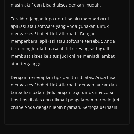
masih aktif dan bisa diakses dengan mudah.
Terakhir, jangan lupa untuk selalu memperbarui
aplikasi atau software yang Anda gunakan untuk
mengakses Sbobet Link Alternatif. Dengan
memperbarui aplikasi atau software tersebut, Anda
bisa menghindari masalah teknis yang seringkali
membuat akses ke situs judi online menjadi lambat
atau terganggu.
Dengan menerapkan tips dan trik di atas, Anda bisa
mengakses Sbobet Link Alternatif dengan lancar dan
tanpa hambatan. Jadi, jangan ragu untuk mencoba
tips-tips di atas dan nikmati pengalaman bermain judi
online Anda dengan lebih nyaman. Semoga berhasil!