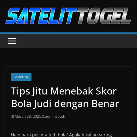
Skip
to
content
GAMBLING
Tips Jitu Menebak Skor
Bola Judi dengan Benar
March 28, 2025
adminsouth
Halo para pecinta judi bola! Apakah kalian sering