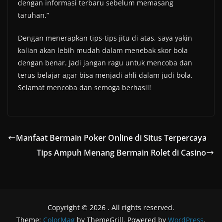
dengan informasi terbaru sebelum memasang
taruhan.”
Dengan menerapkan tips-tips jitu di atas, saya yakin
kalian akan lebih mudah dalam menebak skor bola
dengan benar. Jadi jangan ragu untuk mencoba dan
terus belajar agar bisa menjadi ahli dalam judi bola.
Selamat mencoba dan semoga berhasil!
Manfaat Bermain Poker Online di Situs Terpercaya
Tips Ampuh Menang Bermain Rolet di Casino
Copyright © 2026
. All rights reserved.
Theme:
ColorMag
by ThemeGrill. Powered by
WordPress
.