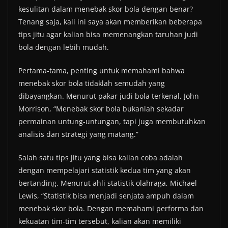
kesulitan dalam menebak skor bola dengan benar?
Tenang saja, kali ini saya akan memberikan beberapa
tips jitu agar kalian bisa memenangkan taruhan judi
bola dengan lebih mudah.
Pertama-tama, penting untuk memahami bahwa
menebak skor bola tidaklah semudah yang
dibayangkan. Menurut pakar judi bola terkenal, John
Morrison, “Menebak skor bola bukanlah sekadar
permainan untung-untungan, tapi juga membutuhkan
analisis dan strategi yang matang.”
Salah satu tips jitu yang bisa kalian coba adalah
dengan mempelajari statistik kedua tim yang akan
bertanding. Menurut ahli statistik olahraga, Michael
Lewis, “Statistik bisa menjadi senjata ampuh dalam
menebak skor bola. Dengan memahami performa dan
kekuatan tim-tim tersebut, kalian akan memiliki