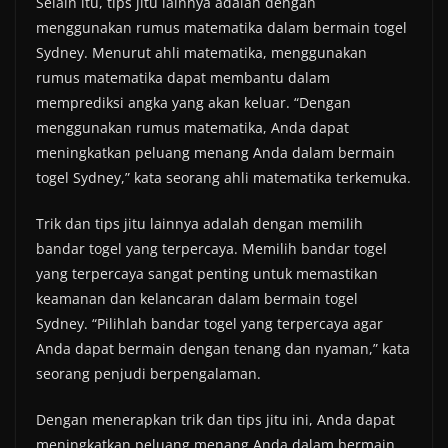
Selain itu, tips jitu lainnya adalah dengan
menggunakan rumus matematika dalam bermain togel
Sydney. Menurut ahli matematika, menggunakan
rumus matematika dapat membantu dalam
memprediksi angka yang akan keluar. “Dengan
menggunakan rumus matematika, Anda dapat
meningkatkan peluang menang Anda dalam bermain
togel Sydney,” kata seorang ahli matematika terkemuka.
Trik dan tips jitu lainnya adalah dengan memilih
bandar togel yang terpercaya. Memilih bandar togel
yang terpercaya sangat penting untuk memastikan
keamanan dan kelancaran dalam bermain togel
Sydney. “Pilihlah bandar togel yang terpercaya agar
Anda dapat bermain dengan tenang dan nyaman,” kata
seorang penjudi berpengalaman.
Dengan menerapkan trik dan tips jitu ini, Anda dapat
meningkatkan peluang menang Anda dalam bermain