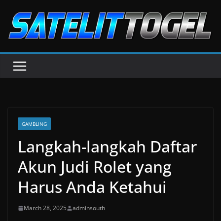
Skip
to
content
GAMBLING
Langkah-langkah Daftar
Akun Judi Rolet yang
Harus Anda Ketahui
March 28, 2025
adminsouth