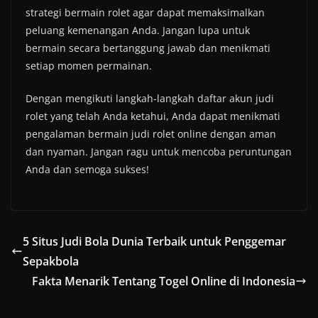
strategi bermain rolet agar dapat memaksimalkan
peluang kemenangan Anda. Jangan lupa untuk
bermain secara bertanggung jawab dan menikmati
setiap momen permainan.
Dengan mengikuti langkah-langkah daftar akun judi
rolet yang telah Anda ketahui, Anda dapat menikmati
pengalaman bermain judi rolet online dengan aman
dan nyaman. Jangan ragu untuk mencoba peruntungan
Anda dan semoga sukses!
5 Situs Judi Bola Dunia Terbaik untuk Penggemar
Sepakbola
Fakta Menarik Tentang Togel Online di Indonesia