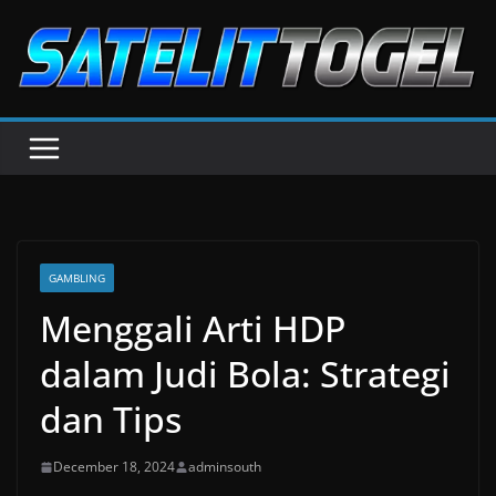
Skip
to
content
GAMBLING
Menggali Arti HDP
dalam Judi Bola: Strategi
dan Tips
December 18, 2024
adminsouth