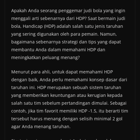
Apakah Anda seorang penggemar judi bola yang ingin
menggali arti sebenarnya dari HDP? Saat bermain judi
bola, Handicap (HDP) adalah salah satu jenis taruhan
yang sering digunakan oleh para pemain. Namun,
bagaimana sebenarnya strategi dan tips yang dapat
membantu Anda dalam memahami HDP dan
meningkatkan peluang menang?
Menurut para ahli, untuk dapat memahami HDP
dengan baik, Anda perlu memahami konsep dasar dari
taruhan ini. HDP merupakan sebuah sistem taruhan
yang memberikan keuntungan atau kerugian kepada
salah satu tim sebelum pertandingan dimulai. Sebagai
contoh, jika tim favorit memiliki HDP -1.5, itu berarti tim
tersebut harus menang dengan selisih minimal 2 gol
agar Anda menang taruhan.