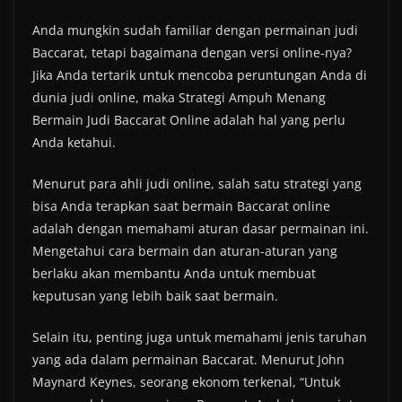
Anda mungkin sudah familiar dengan permainan judi
Baccarat, tetapi bagaimana dengan versi online-nya?
Jika Anda tertarik untuk mencoba peruntungan Anda di
dunia judi online, maka Strategi Ampuh Menang
Bermain Judi Baccarat Online adalah hal yang perlu
Anda ketahui.
Menurut para ahli judi online, salah satu strategi yang
bisa Anda terapkan saat bermain Baccarat online
adalah dengan memahami aturan dasar permainan ini.
Mengetahui cara bermain dan aturan-aturan yang
berlaku akan membantu Anda untuk membuat
keputusan yang lebih baik saat bermain.
Selain itu, penting juga untuk memahami jenis taruhan
yang ada dalam permainan Baccarat. Menurut John
Maynard Keynes, seorang ekonom terkenal, “Untuk