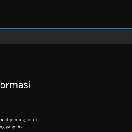
formasi
ment penting untuk
ng yang bisa