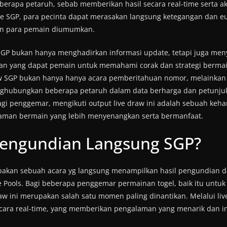
berapa petaruh, sebab memberikan hasil secara real-time serta a
ve SGP, para pecinta dapat merasakan langsung ketegangan dan euf
an para pemain diumumkan.
 SGP bukan hanya menghadirkan informasi update, tetapi juga me
raan yang dapat pemain untuk memahami corak dan strategi bermain
w SGP bukan hanya hanya acara pemberitahuan nomor, melainkan 
hubungkan beberapa petaruh dalam data berharga dan petunjuk 
gi penggemar, mengikuti output live draw ini adalah sebuah keha
man bermain yang lebih menyenangkan serta bermanfaat.
Pengundian Langsung SGP?
pakan sebuah acara yg langsung menampilkan hasil pengundian 
e Pools. Bagi beberapa penggemar permainan togel, baik itu untuk
raw ini merupakan salah satu momen paling dinantikan. Melalui li
cara real-time, yang memberikan pengalaman yang menarik dan int