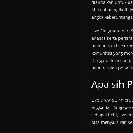
diandalkan untuk be
Melalui mengikuti li
angka keberuntung
Live Singapore dari
analisa serta perki
menjadikan live dra
komunitas yang meng
Dengan, demikian ba
memperoleh pengala
Apa sih 
Live Draw SGP meru
angka dari Singapor
sebagai hobi, live d
bisa menyaksikan se