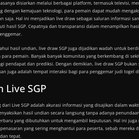
biasanya disiarkan melalui berbagai platform, termasuk televisi, m
ing dengan kemajuan teknologi, para pemain dapat mudah mengaks
n saja. Hal ini menjadikan live draw sebagai saluran informasi sa
ti hasil SGP. Cepatnya dan transparansi dalam menampilkan hasil
penggemar.
hui hasil undian, live draw SGP juga dijadikan wadah untuk berdi
a para pemain. Banyak banyak komunitas yang berkembang di sekit
agi pendapat dan prediksi. Dengan demikian, live draw SGP bukan
n juga adalah tempat interaksi bagi para penggemar judi togel di
n Live SGP
 dari Live SGP adalah akurasi informasi yang disajikan dalam wakt
yaksikan hasil undian secara langsung tanpa adanya penundaan,
erbaru yang dibutuhkan untuk mengambil keputusan. Hal ini jug
 penasaran yang sering menghantui para peserta, sebab mereka 
dan tepat.