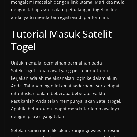
mengalami masalah dengan link utama. Mari kita mulai
dengan tahap awal dalam petualangan togel online
anda, yaitu mendaftar registrasi di platform ini.
Tutorial Masuk Satelit
Togel
Untuk memulai permainan permainan pada
SatelitTogel, tahap awal yang perlu perlu kamu
kerjakan adalah melaksanakan login ke dalam akun
Anda. Tahapan login ini amat sederhana serta dapat
dituntaskan dalam beberapa beberapa waktu.
Pastikanlah Anda telah mempunyai akun SatelitTogel.
Apabila belum kamu dapat mendaftar lebih awalnya
dengan proses yang telah.
Setelah kamu memiliki akun, kunjungi website resmi