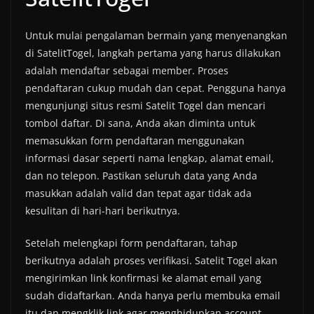
Untuk mulai pengalaman bermain yang menyenangkan
di SatelitTogel, langkah pertama yang harus dilakukan
adalah mendaftar sebagai member. Proses
pendaftaran cukup mudah dan cepat. Pengguna hanya
mengunjungi situs resmi Satelit Togel dan mencari
tombol daftar. Di sana, Anda akan diminta untuk
memasukkan form pendaftaran menggunakan
informasi dasar seperti nama lengkap, alamat email,
dan no telepon. Pastikan seluruh data yang Anda
masukkan adalah valid dan tepat agar tidak ada
kesulitan di hari-hari berikutnya.
Setelah melengkapi form pendaftaran, tahap
berikutnya adalah proses verifikasi. Satelit Togel akan
mengirimkan link konfirmasi ke alamat email yang
sudah didaftarkan. Anda hanya perlu membuka email
itu dan mengklik link agar menghidupkan account